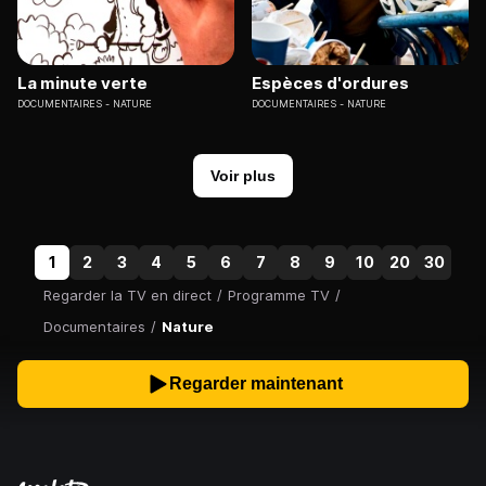
La minute verte
Espèces d'ordures
DOCUMENTAIRES
NATURE
DOCUMENTAIRES
NATURE
Voir plus
1
2
3
4
5
6
7
8
9
10
20
30
Regarder la TV en direct
/
Programme TV
/
Documentaires
/
Nature
Regarder maintenant