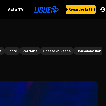
Actu TV
s
Regarder la télé
e
Santé
Portraits
Chasse et Pêche
Consommation