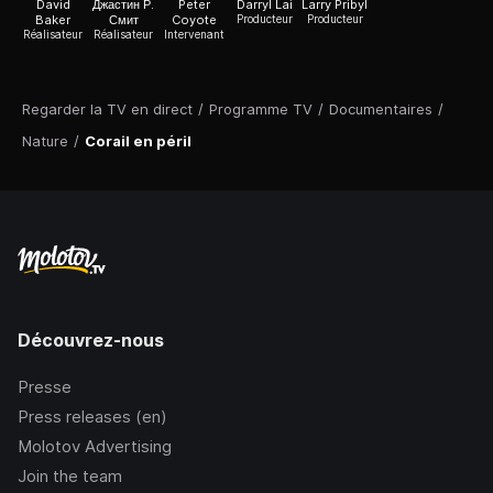
David
Джастин Р.
Peter
Darryl Lai
Larry Pribyl
Baker
Смит
Coyote
Producteur
Producteur
Réalisateur
Réalisateur
Intervenant
Regarder la TV en direct
/
Programme TV
/
Documentaires
/
Nature
/
Corail en péril
Découvrez-nous
Presse
Press releases (en)
Molotov Advertising
Join the team