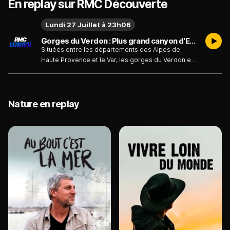
En replay sur RMC Découverte
Lundi 27 Juillet à 23h06
Gorges du Verdon : Plus grand canyon d'Europe ! - Gorges du Verdon : plus grand canyon d'Europe - Émission du lundi 27 juillet
Situées entre les départements des Alpes de
Haute Provence et le Var, les gorges du Verdon est
l'un des sites touristiques les plus visités en
France. Aujourd'hui devenu un patrimoine
incontournable, ses dimensions hors normes en
font naturellement le plus grand canyon en Europe.
Nature en replay
Véritable mégastructure à l´état naturel, l´homme
va parvenir à apprivoiser et à dompter cette nature
puissante et sauvage pour bénéficier des qualités
exceptionnelles du lieu. Car ce n'est pas moins de
5 barrages qui ont été édifiés sur le chemin du
Verdon. 5 barrages et tout autant de défis à relever
pour les construire. Il aura fallu près de 20 ans pour
construire le premier des barrages, celui de
Castillon. D´une hauteur de 95 mètres de haut, il
aura permis la mise en place du plus gra