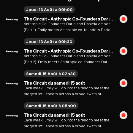
Jeudi 13 Août à 00h00
The Circuit - Anthropic Co-Founders Dario and Daniela Amodei (Part 1) - Émission du jeudi 13 août
Anthropic Co-Founders Dario and Daniela Amodei
(Part 1). Emily meets Anthropic co-founders Dario
and Daniela Amodei for a rare, in-depth discussion
Jeudi 13 Août à 00h30
of the startup's origin story.
The Circuit - Anthropic Co-Founders Dario and Daniela Amodei (Part 2) - Émission du jeudi 13 août
Anthropic Co-Founders Dario and Daniela Amodei
(Part 2). Emily meets Anthropic co-founders Dario
and Daniela Amodei for a rare, in-depth discussion
Samedi 15 Août à 02h30
of the startup's origin story.
The Circuit du samedi 15 août
Each week, Emily will go into the field to meet the
biggest influencers across a broad swath of
entrepreneurship, culture, and tech. The intimate
Samedi 15 Août à 05h00
interviews will give viewers a peek behind-the-
scenes of the most exciting companies and
The Circuit du samedi 15 août
biggest personalities.
Each week, Emily will go into the field to meet the
biggest influencers across a broad swath of
entrepreneurship, culture, and tech. The intimate