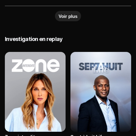
amis du défunt apprennent que sa fortune pourrait
surprenantes les unes que les autres pour mieux
revenir en totalité à son compagnon français.
tromper ses victimes, séjourner dans des hôtels
Quand il s'avère que son décès a été causé par
Voir plus
de luxe, dîner dans les meilleurs restaurants, et
une surdose massive de paracétamol, la police
être accueilli en invité star dans certaines villes
ouvre une enquête pour meurtre, et Alexandre
sans avoir à débourser un centime. Si certaines de
Despallières devient le principal suspect. En
ses aventures peuvent prêter à sourire, d'autres
explorant le passé du Français, les enquêteurs
Investigation en replay
démontrent le cynisme du mythomane, qui est
vont s'apercevoir qu'ils ont affaire à un escroc de
parvenu à vivre aux crochets de plusieurs femmes
haut vol.
qu'il a laissées ensuite ruinées et désemparées.