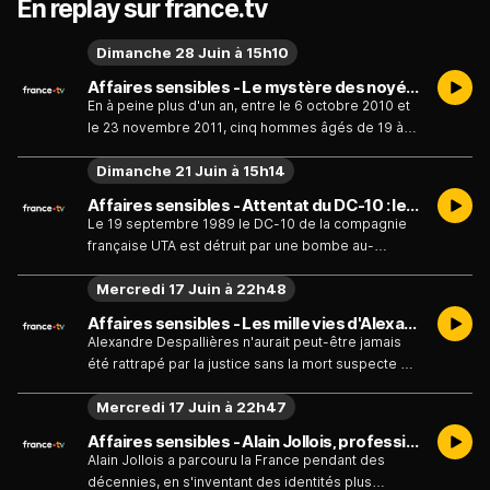
En replay sur france.tv
Dimanche 28 Juin à 15h10
Affaires sensibles - Le mystère des noyés de la Deûle - Émission du dimanche 28 juin
En à peine plus d'un an, entre le 6 octobre 2010 et
le 23 novembre 2011, cinq hommes âgés de 19 à
42 ans disparaissent en pleine nuit après avoir fait
Dimanche 21 Juin à 15h14
la fête avec des amis, et sont retrouvés quelques
jours plus tard, sans vie, dans les eaux de la Deûle,
Affaires sensibles - Attentat du DC-10 : le deuil impossible - Émission du dimanche 21 juin
la rivière qui traverse la capitale des Flandres.
Le 19 septembre 1989 le DC-10 de la compagnie
Aucun témoin, ni aucune image de
française UTA est détruit par une bombe au-
vidéosurveillance ne permettent de comprendre
dessus du désert, au Niger. Six agents secrets
les circonstances de leur décès.
Mercredi 17 Juin à 22h48
libyens sont condamnés par contumace par la
justice française. Mais la Libye ne les extradera
Affaires sensibles - Les mille vies d'Alexandre Despallières - Émission du mercredi 17 juin
jamais. En 2012, le dossier connaît un
Alexandre Despallières n'aurait peut-être jamais
rebondissement inattendu en réapparaissant au
été rattrapé par la justice sans la mort suspecte en
coeur du présumé financement libyen de la
2008 de son compagnon d'alors, Peter Ikin, un
campagne de Nicolas Sarkozy pour l'élection
Mercredi 17 Juin à 22h47
richissime producteur de musique australien
présidentielle de 2007.
découvert sans vie dans une chambre d'hôtel
Affaires sensibles - Alain Jollois, profession imposteur - Émission du mercredi 17 juin
parisienne alors qu'il venait de passer quelques
Alain Jollois a parcouru la France pendant des
jours avec Alexandre Despallières. La famille et les
décennies, en s'inventant des identités plus