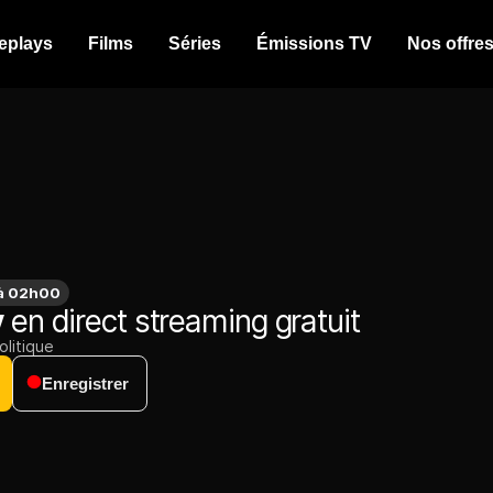
eplays
Films
Séries
Émissions TV
Nos offre
 à 02h00
y
en direct streaming gratuit
olitique
Enregistrer