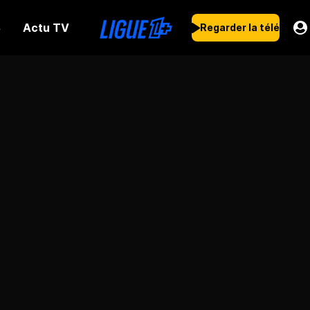
Actu TV
s
Regarder la télé