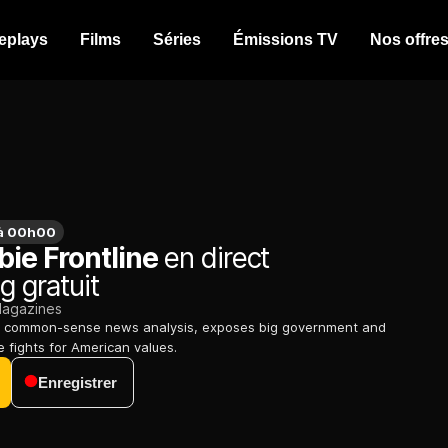
eplays
Films
Séries
Émissions TV
Nos offre
 à 00h00
bie Frontline
en direct
g gratuit
agazines
es common-sense news analysis, exposes big government and
e fights for American values.
Enregistrer