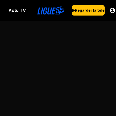
Actu TV
s
Regarder la télé