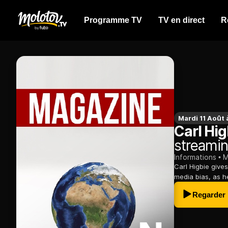
Programme TV
TV en direct
R
Mardi 11 Août
Carl Hig
streamin
Informations
M
Carl Higbie giv
media bias, as h
Regarder