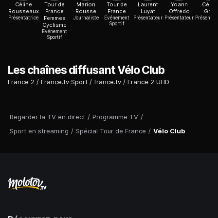
Céline
Tour de
Marion
Tour de
Laurent
Yoann
Cécil
Rousseaux
France
Rousse
France
Luyat
Offredo
Grès
Présentatrice
Femmes
Journaliste
Evénement
Présentateur
Présentateur
Présentat
Sportif
Cyclisme
Evénement
Sportif
Les chaînes diffusant Vélo Club
France 2
France.tv Sport
france.tv
France 2 UHD
Regarder la TV en direct
/
Programme TV
/
Sport en streaming
/
Spécial Tour de France
/
Vélo Club