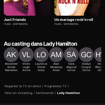
Just Friends
Un mariage rock'n roll
FILMS
SENTIMENTAL
FILMS
SENTIMENTAL
Au casting dans Lady Hamilton
Alexander
Vivien
Laurence
Alan
Sara
Gladys
Henry
Korda
Leigh
Olivier
Mowbray
Allgood
Cooper
Wilcox
Réalisateur
Actrice
Acteur
Acteur
Actrice
Actrice
Acteur
Regarder la TV en direct
/
Programme TV
/
Films en streaming
/
Sentimental
/
Lady Hamilton