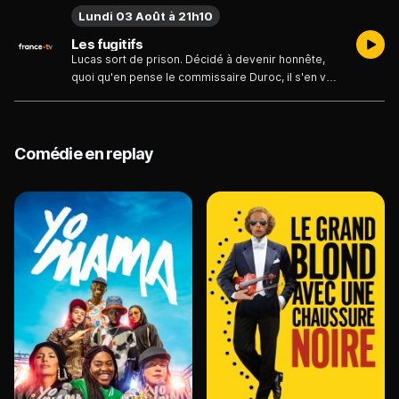
Lundi 03 Août à 21h10
Les fugitifs
Lucas sort de prison. Décidé à devenir honnête,
quoi qu'en pense le commissaire Duroc, il s'en va
ouvrir un compte dans une banque.
Malheureusement pour lui, au même moment,
Pignon, un chômeur désespéré et maladroit, tente
un braquage qui tourne mal. Pour réussir à s'enfuir,
Comédie en replay
Pignon prend un otage, Lucas...