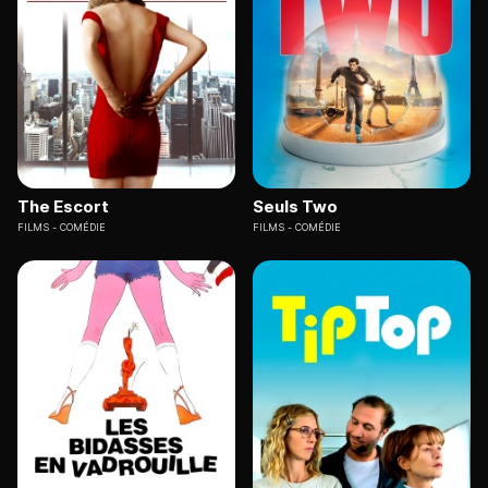
The Escort
Seuls Two
FILMS
COMÉDIE
FILMS
COMÉDIE