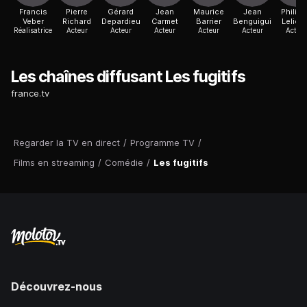
Francis
Pierre
Gérard
Jean
Maurice
Jean
Philip
Veber
Richard
Depardieu
Carmet
Barrier
Benguigui
Lelièv
Réalisatrice
Acteur
Acteur
Acteur
Acteur
Acteur
Acteur
Les chaînes diffusant Les fugitifs
france.tv
Regarder la TV en direct
/
Programme TV
/
Films en streaming
/
Comédie
/
Les fugitifs
Découvrez-nous