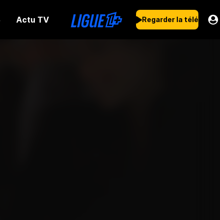
Actu TV
s
Regarder la télé