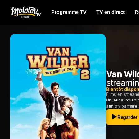
Programme TV
TV en direct
R
Van Wild
streamin
Bientôt dispon
Films en stream
Un jeune Indien q
afin d'y parfaire
Regarder