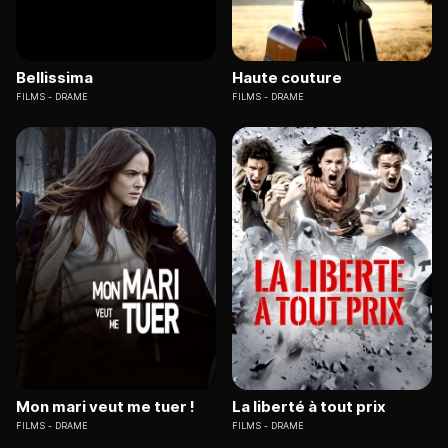
Bellissima
Haute couture
FILMS
DRAME
FILMS
DRAME
Mon mari veut me tuer !
La liberté à tout prix
FILMS
DRAME
FILMS
DRAME