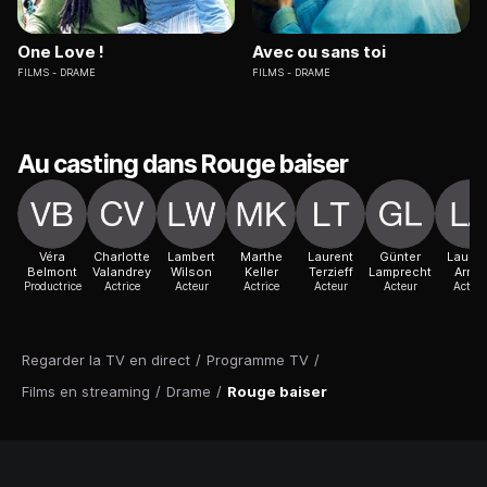
One Love !
Avec ou sans toi
FILMS
DRAME
FILMS
DRAME
Au casting dans Rouge baiser
Véra
Charlotte
Lambert
Marthe
Laurent
Günter
Lauren
Belmont
Valandrey
Wilson
Keller
Terzieff
Lamprecht
Arnal
Productrice
Actrice
Acteur
Actrice
Acteur
Acteur
Acteur
Regarder la TV en direct
/
Programme TV
/
Films en streaming
/
Drame
/
Rouge baiser