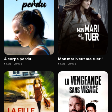
A corps perdu
Mon mari veut me tuer !
FILMS
DRAME
FILMS
DRAME