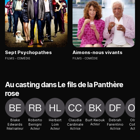
Sept Psychopathes
Aimons-nous vivants
FILMS
COMÉDIE
FILMS
COMÉDIE
Au casting dans Le fils de la Panthère
rose
Blake
Roberto
Herbert
Claudia
Burt Kwouk
Debrah
Oliver
Edwards
Benigni
Lom
Cardinale
Acteur
Farentino
Cotto
Réalisateur
Acteur
Acteur
Actrice
Actrice
Acteur