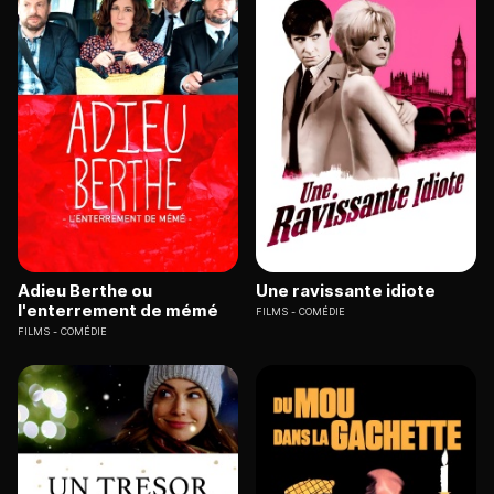
Adieu Berthe ou
Une ravissante idiote
l'enterrement de mémé
FILMS
COMÉDIE
FILMS
COMÉDIE