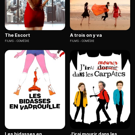
The Escort
A trois on y va
FILMS
COMÉDIE
FILMS
COMÉDIE
Les bidasses en
J'irai mourir dans les