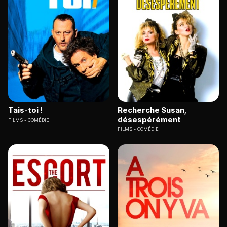
Tais-toi !
Recherche Susan,
désespérément
FILMS
COMÉDIE
FILMS
COMÉDIE