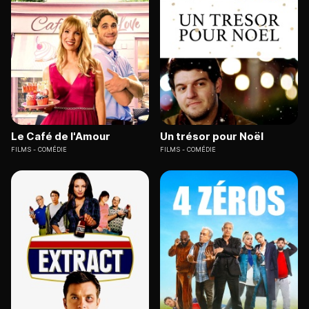
Le Café de l'Amour
Un trésor pour Noël
FILMS
COMÉDIE
FILMS
COMÉDIE