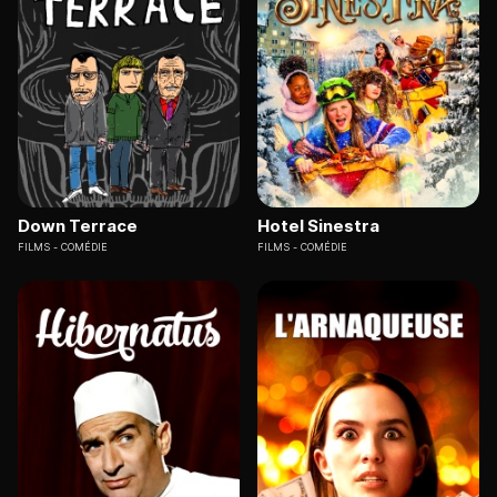
Down Terrace
Hotel Sinestra
FILMS
COMÉDIE
FILMS
COMÉDIE