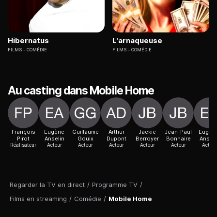
Hibernatus
L'arnaqueuse
FILMS
COMÉDIE
FILMS
COMÉDIE
Au casting dans Mobile Home
François
Eugène
Guillaume
Arthur
Jackie
Jean-Paul
Eugén
Pirot
Anselin
Gouix
Dupont
Berroyer
Bonnaire
Anseli
Réalisateur
Acteur
Acteur
Acteur
Acteur
Acteur
Acteur
Regarder la TV en direct
/
Programme TV
/
Films en streaming
/
Comédie
/
Mobile Home