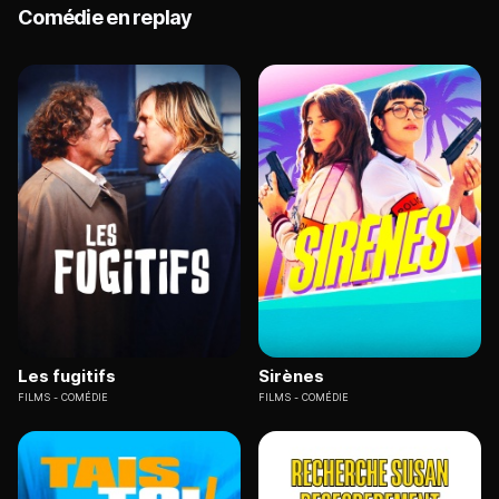
Comédie en replay
Les fugitifs
Sirènes
FILMS
COMÉDIE
FILMS
COMÉDIE