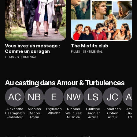
Vous avez un message :
The Misfits club
Comme un ouragan
FILMS
SENTIMENTAL
FILMS
SENTIMENTAL
Au casting dans Amour & Turbulences
Alexandre
Nicolas
Evymoon
Nicolas
Ludivine
Jonathan
Arnau
Castagnetti
Bedos
Musicien
Wauquiez
Sagnier
Cohen
Ducre
Réalisateur
Acteur
Musicien
Actrice
Acteur
Acteur