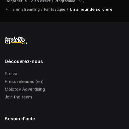
Regarder la TV en direct
/
Programme TV
/
Films en streaming
/
Fantastique
/
Un amour de sorcière
Découvrez-nous
Presse
Press releases (en)
Molotov Advertising
Join the team
Besoin d'aide