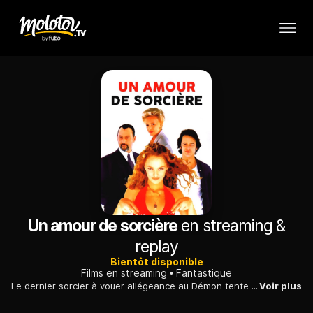
Un amour de sorcière
en streaming &
replay
Bientôt disponible
Films en streaming
Fantastique
Le dernier sorcier à vouer allégeance au Démon tente de devenir le parrain du bébé de sa cousine, une magicienne, afin de perpétuer la tradition.
Voir plus