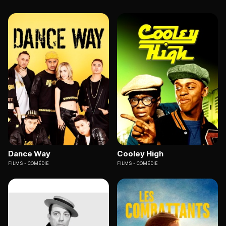
Dance Way
Cooley High
FILMS
COMÉDIE
FILMS
COMÉDIE