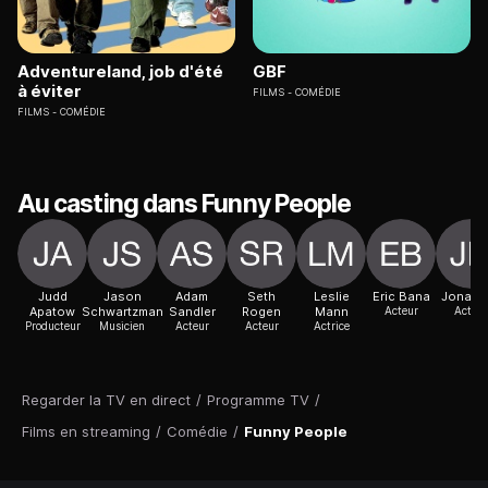
Adventureland, job d'été
GBF
à éviter
FILMS
COMÉDIE
FILMS
COMÉDIE
Au casting dans Funny People
Judd
Jason
Adam
Seth
Leslie
Eric Bana
Jonah H
Apatow
Schwartzman
Sandler
Rogen
Mann
Acteur
Acteur
Producteur
Musicien
Acteur
Acteur
Actrice
Regarder la TV en direct
/
Programme TV
/
Films en streaming
/
Comédie
/
Funny People