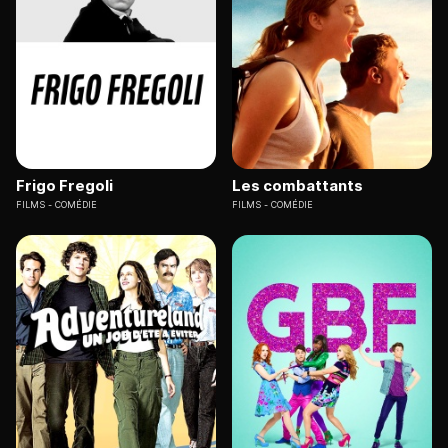
Frigo Fregoli
Les combattants
FILMS
COMÉDIE
FILMS
COMÉDIE