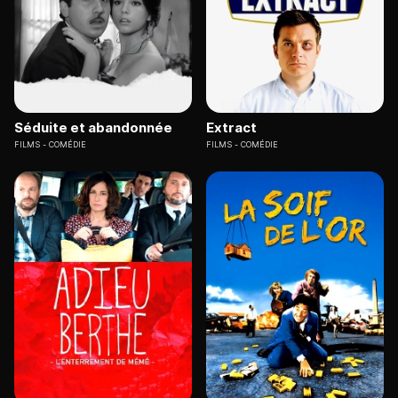
Séduite et abandonnée
Extract
FILMS
COMÉDIE
FILMS
COMÉDIE