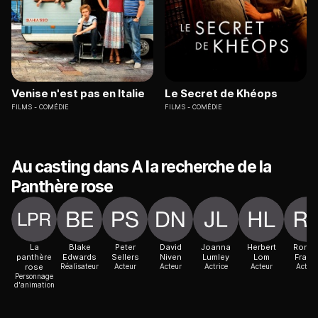
Venise n'est pas en Italie
Le Secret de Khéops
FILMS
COMÉDIE
FILMS
COMÉDIE
Au casting dans A la recherche de la
Panthère rose
La
Blake
Peter
David
Joanna
Herbert
Ronal
panthère
Edwards
Sellers
Niven
Lumley
Lom
Frase
rose
Réalisateur
Acteur
Acteur
Actrice
Acteur
Acteur
Personnage
d'animation