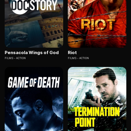
Pensacola Wings of God
Riot
FILMS
ACTION
FILMS
ACTION