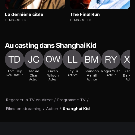
La dernière cible
The Final Run
FILMS
ACTION
FILMS
ACTION
Au casting dans Shanghai Kid
Tom Dey
Jackie
Owen
Lucy Liu
Brandon
Roger Yuan
Xande
Réalisateur
Chan
Wilson
Actrice
Merrill
Acteur
Berkel
Acteur
Acteur
Actrice
Acteur
Regarder la TV en direct
/
Programme TV
/
Films en streaming
/
Action
/
Shanghai Kid