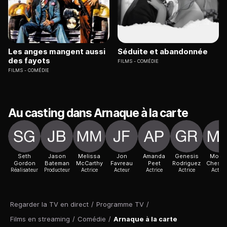
Les anges mangent aussi
Séduite et abandonnée
des fayots
FILMS
COMÉDIE
FILMS
COMÉDIE
Au casting dans Arnaque à la carte
Seth
Jason
Melissa
Jon
Amanda
Genesis
Morri
Gordon
Bateman
McCarthy
Favreau
Peet
Rodriguez
Chestn
Réalisateur
Producteur
Actrice
Acteur
Actrice
Actrice
Acteur
Regarder la TV en direct
/
Programme TV
/
Films en streaming
/
Comédie
/
Arnaque à la carte