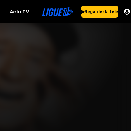
Actu TV
s
Regarder la télé