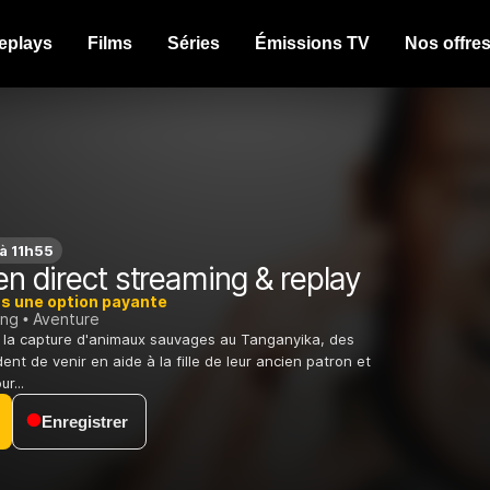
eplays
Films
Séries
Émissions TV
Nos offre
à 11h55
n direct streaming & replay
ns une option payante
ing
Aventure
 la capture d'animaux sauvages au Tanganyika, des
ent de venir en aide à la fille de leur ancien patron et
r...
Enregistrer