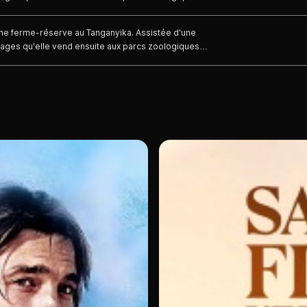
aphe italienne venue faire un reportage sur la faune
une ferme-réserve au Tanganyika. Assistée d'une
ages qu'elle vend ensuite aux parcs zoologiques
aphe italienne venue faire un reportage sur la faune