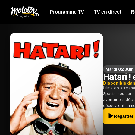
Programme TV
TV en direct
R
Mardi 02 Juin 
Hatari !
e
Disponible da
Films en stream
Spécialisés dans
aventuriers décid
découvrent l'amou
Regarder