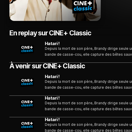
En replay sur CINE+ Classic
Hatari !
Depuis la mort de son père, Brandy dirige seule 
bande de casse-cou, elle capture des bêtes sauv
du monde entier. Arrive Dallas, une jeune photogr
À venir sur CINE+ Classic
locale...
Hatari !
Depuis la mort de son père, Brandy dirige seule 
bande de casse-cou, elle capture des bêtes sauv
du monde entier. Arrive Dallas, une jeune photogr
Hatari !
locale...
Depuis la mort de son père, Brandy dirige seule 
bande de casse-cou, elle capture des bêtes sauv
du monde entier. Arrive Dallas, une jeune photogr
Hatari !
locale...
Depuis la mort de son père, Brandy dirige seule 
bande de casse-cou, elle capture des bêtes sauv