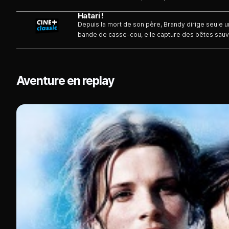
du monde entier. Arrive Dallas, une jeune photogr
Hatari !
locale...
Depuis la mort de son père, Brandy dirige seule 
bande de casse-cou, elle capture des bêtes sauv
du monde entier. Arrive Dallas, une jeune photogr
locale...
Aventure en replay