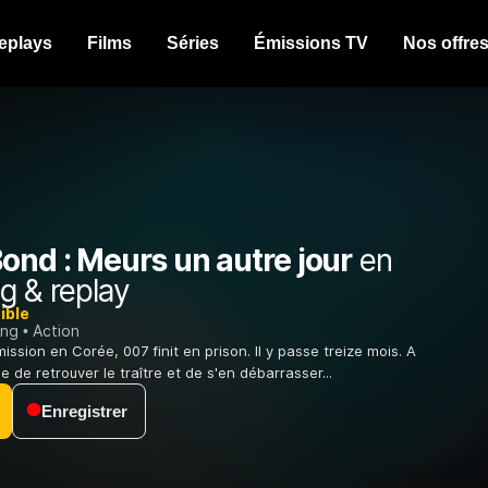
eplays
Films
Séries
Émissions TV
Nos offre
ond : Meurs un autre jour
en
g & replay
ible
ing
Action
mission en Corée, 007 finit en prison. Il y passe treize mois. A
de de retrouver le traître et de s'en débarrasser...
Enregistrer