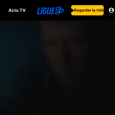
Actu TV
s
Regarder la télé