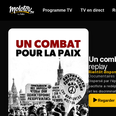
Programme TV
TV en direct
R
Un comb
replay
Bientôt dispon
Documentaires
Dispersé par l'é
pacifiste a redé
et les discrimina
Regarder