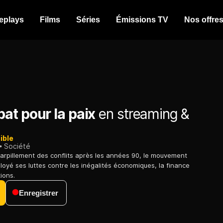
eplays
Films
Séries
Émissions TV
Nos offre
at pour la paix
en streaming &
ible
Société
parpillement des conflits après les années 90, le mouvement
ployé ses luttes contre les inégalités économiques, la finance
tions.
Enregistrer