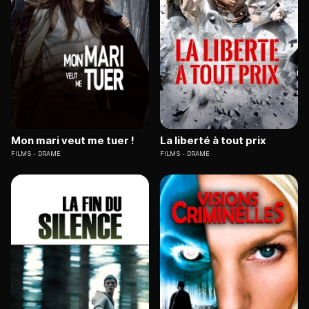
Mon mari veut me tuer !
La liberté à tout prix
FILMS
DRAME
FILMS
DRAME