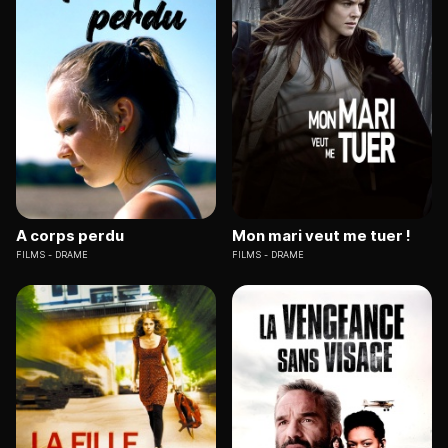
A corps perdu
Mon mari veut me tuer !
FILMS
DRAME
FILMS
DRAME