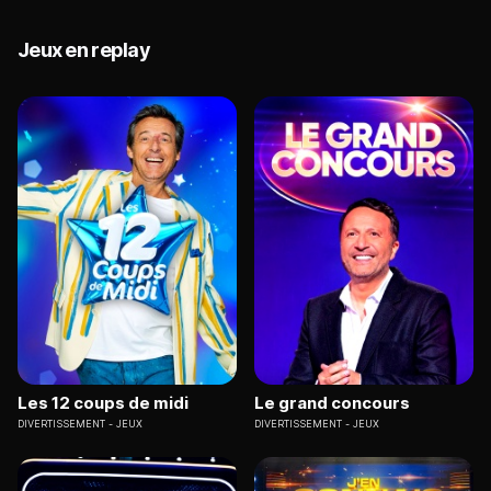
Jeux en replay
Les 12 coups de midi
Le grand concours
DIVERTISSEMENT
JEUX
DIVERTISSEMENT
JEUX