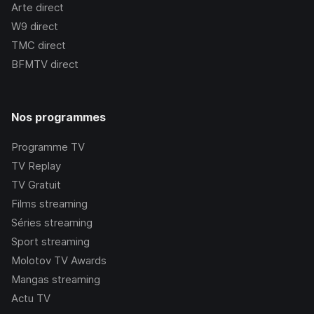
Arte
direct
W9
direct
TMC
direct
BFMTV
direct
Nos programmes
Programme TV
TV Replay
TV Gratuit
Films streaming
Séries streaming
Sport streaming
Molotov TV Awards
Mangas streaming
Actu TV