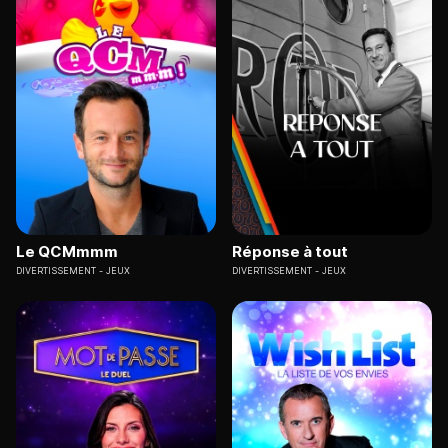
Le QCMmmm
Réponse à tout
DIVERTISSEMENT
JEUX
DIVERTISSEMENT
JEUX