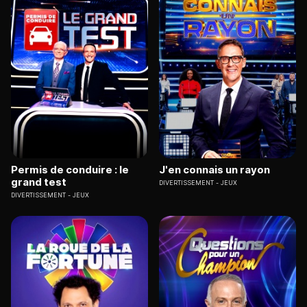
Permis de conduire : le
J'en connais un rayon
grand test
DIVERTISSEMENT
JEUX
DIVERTISSEMENT
JEUX