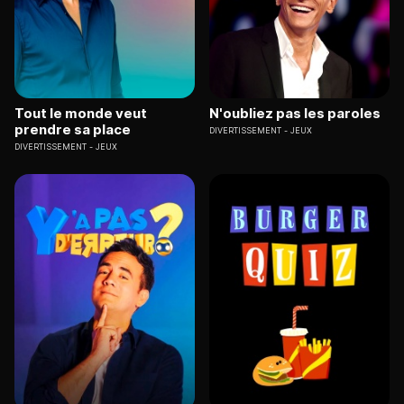
Tout le monde veut
N'oubliez pas les paroles
prendre sa place
DIVERTISSEMENT
JEUX
DIVERTISSEMENT
JEUX