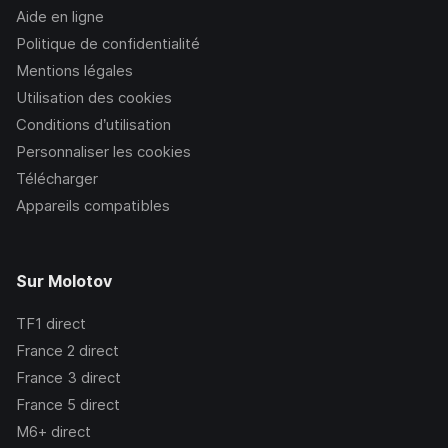
Aide en ligne
Politique de confidentialité
Mentions légales
Utilisation des cookies
Conditions d’utilisation
Personnaliser les cookies
Télécharger
Appareils compatibles
Sur Molotov
TF1
direct
France 2
direct
France 3
direct
France 5
direct
M6+
direct