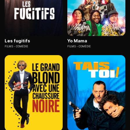
Les fugitifs
Yo Mama
FILMS
COMÉDIE
FILMS
COMÉDIE