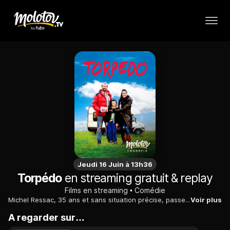
Jeudi 16 Juin à 13h36
Torpédo
en streaming gratuit & replay
Films en streaming
Comédie
Michel Ressac, 35 ans et sans situation précise, passe son temps à ne rien réussir… Sa vie va pourtant changer du tout au tout quand un matin un appel téléphonique va lui annoncer qu'il vient de gagner le repas de sa vie avec son idole Eddy Merckx. C'est pour lui l'occasion inespérée de se "rabibocher" avec son père avec qui, à son grand regret, il ne partage plus grand chose mis à part la passion du vélo...
Voir plus
A regarder sur…