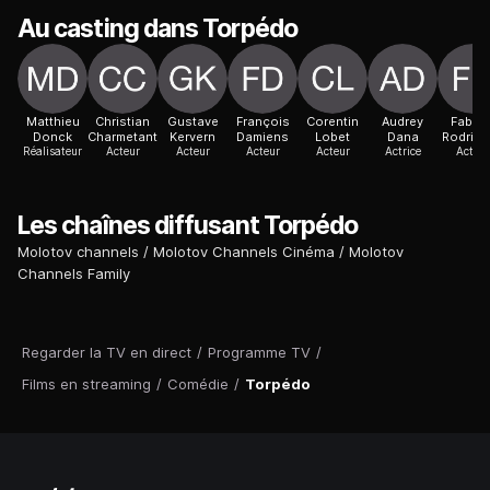
Au casting dans Torpédo
Matthieu
Christian
Gustave
François
Corentin
Audrey
Fabric
Donck
Charmetant
Kervern
Damiens
Lobet
Dana
Rodrigu
Réalisateur
Acteur
Acteur
Acteur
Acteur
Actrice
Acteur
Les chaînes diffusant Torpédo
Molotov channels
Molotov Channels Cinéma
Molotov
Channels Family
Regarder la TV en direct
/
Programme TV
/
Films en streaming
/
Comédie
/
Torpédo