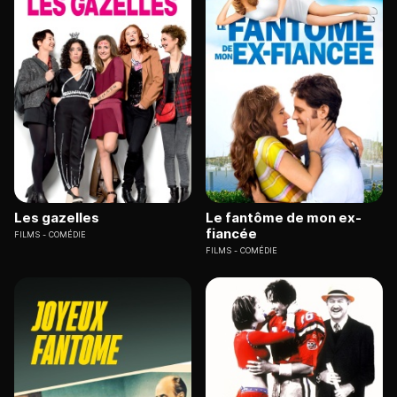
Les gazelles
Le fantôme de mon ex-
fiancée
FILMS
COMÉDIE
FILMS
COMÉDIE