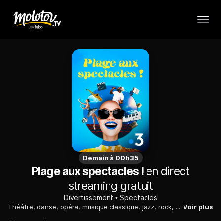
Demain à 00h35
Plage aux spectacles !
en direct
streaming gratuit
Divertissement
Spectacles
Théâtre, danse, opéra, musique classique, jazz, rock, chansons françaises, musiques urbaines : le spectacle occupe toutes les plages culturelles : chaque semaine, "Plage aux spectacles !" propose treize soirées simultanée consacrées au spectacle sous toutes ses formes. Soit plus de 100 rendez-vous tout au long de l'été.
Voir plus