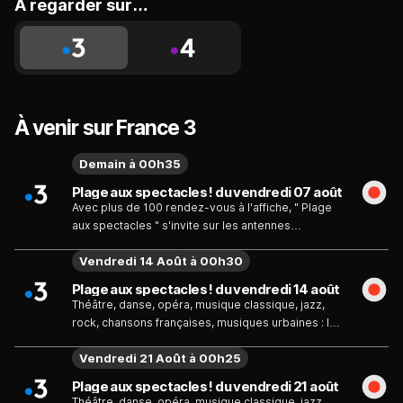
A regarder sur…
À venir sur France 3
Demain à 00h35
Plage aux spectacles ! du vendredi 07 août
Avec plus de 100 rendez-vous à l'affiche, " Plage
aux spectacles " s'invite sur les antennes
régionales. Place à la fête : des spectacles captés
Vendredi 14 Août à 00h30
au cœur des plus grands festivals sont proposés
en diffusion simultanée dans toutes les régions.
Plage aux spectacles ! du vendredi 14 août
Théâtre, Danse, Opéra, Musique classique, Jazz,
Théâtre, danse, opéra, musique classique, jazz,
Rock, Chansons françaises, Musiques urbaines...
rock, chansons françaises, musiques urbaines : le
"Plage aux spectacles !" occupe toutes les plages
spectacle occupe toutes les plages culturelles :
culturelles ! Rendez-vous tout au long de l'été...
Vendredi 21 Août à 00h25
chaque semaine, "Plage aux spectacles !" propose
treize soirées simultanées en régions consacrées
Plage aux spectacles ! du vendredi 21 août
au spectacle sous toutes ses formes. Soit plus de
Théâtre, danse, opéra, musique classique, jazz,