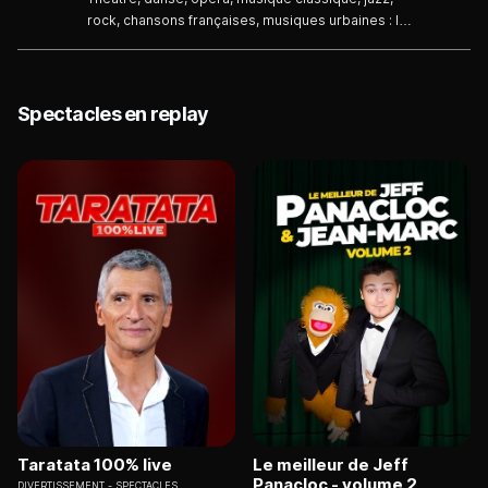
100 rendez-vous tout au long de l'été.
rock, chansons françaises, musiques urbaines : le
spectacle occupe toutes les plages culturelles :
chaque semaine, "Plage aux spectacles !" propose
treize soirées simultanées en régions consacrées
au spectacle sous toutes ses formes. Soit plus de
Spectacles en replay
100 rendez-vous tout au long de l'été.
Taratata 100% live
Le meilleur de Jeff
Panacloc - volume 2
DIVERTISSEMENT
SPECTACLES