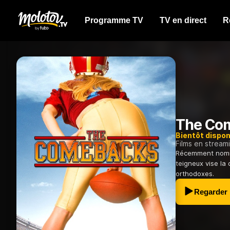
Programme TV
TV en direct
R
The Co
Bientôt dispon
Films en stream
Récemment nommé 
teigneux vise la
orthodoxes.
Regarder