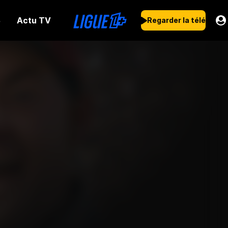
Actu TV
s
Regarder la télé