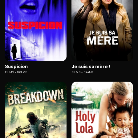
Suspicion
Je suis sa mère !
FILMS
DRAME
FILMS
DRAME