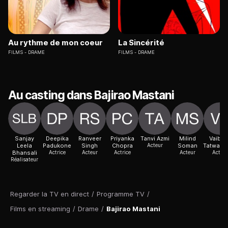
Au rythme de mon coeur
La Sincérité
FILMS
DRAME
FILMS
DRAME
Au casting dans Bajirao Mastani
Sanjay
Deepika
Ranveer
Priyanka
Tanvi Azmi
Milind
Vaibha
Leela
Padukone
Singh
Chopra
Acteur
Soman
Tatwawa
Bhansali
Actrice
Acteur
Actrice
Acteur
Acteur
Réalisateur
Regarder la TV en direct
/
Programme TV
/
Films en streaming
/
Drame
/
Bajirao Mastani