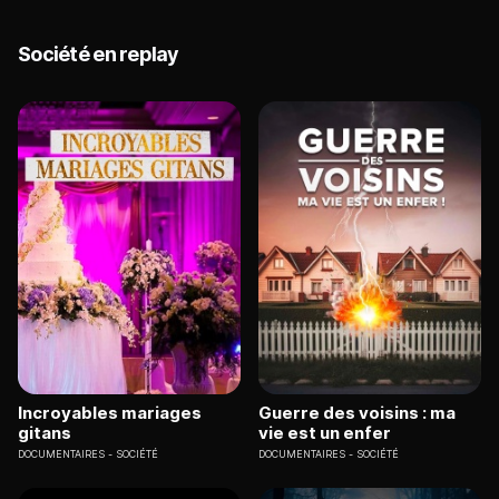
phénomène se popularise de plus en plus. Partant
de ce constat Camélia Kheiredine est partie à la
rencontre de celles et ceux qui ne sont pas ou plus
Société en replay
intér
Incroyables mariages
Guerre des voisins : ma
gitans
vie est un enfer
DOCUMENTAIRES
SOCIÉTÉ
DOCUMENTAIRES
SOCIÉTÉ