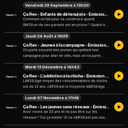
Vendredi 29 Septembre à 13h20
Ça Rec - Enfants de détenu(e)s - Émission du vendredi 29 septembre 2023
Comment on fait pour se construire quand
l&#39;un de ses parents est en prison ? Quand on
donne la parole à l&#39;entourage d&#39;un ou
Jeudi 24 Août à 15h19
d&#39;une détenu(e), on a tendance à souvent la
donner au conjoint, à la mère, au père, au frère du
Ça Rec - Jeunes à la campagne - Émission du jeudi 24 août 2023
détenu, mais on va très rarement entendre la
On parle souvent des jeunes qui quittent leur
parole de
campagne pour aller en ville, mais on ne parle
jamais de ceux qui n&#39;ont aucunement envie de
Mardi 13 Décembre à 14h42
la quitter. Souvent pour eux la ville est source
d&#39;angoisse, et de manque d&#39;authenticité
Ça Rec - L'addiction à la chicha - Émission du mardi 13 décembre 2022
et moins ils y vont, mieux ils se portent. Camélia
L&#39;âge moyen des consommateurs de chicha
est de 22 ans, c&#39;est la moyenne d&#39;âge la
plus jeune comparée aux autres produits issus de
Lundi 07 Novembre à 17h18
l&#39;industrie du tabac. Cela fait pourtant des
années que l&#39;Organisation Mondiale de la
Ça Rec - Les jeunes sans réseaux - Émission du lundi 7 novembre 2022
Santé (OMS) alerte sur le sujet, notamment sur la
Avoir moins de 30 ans et ne pas être sur les
bana
réseaux ? Oui ça existe ! Et ce n&#39;est pas aussi
rare que ça, on peut même dire que ce