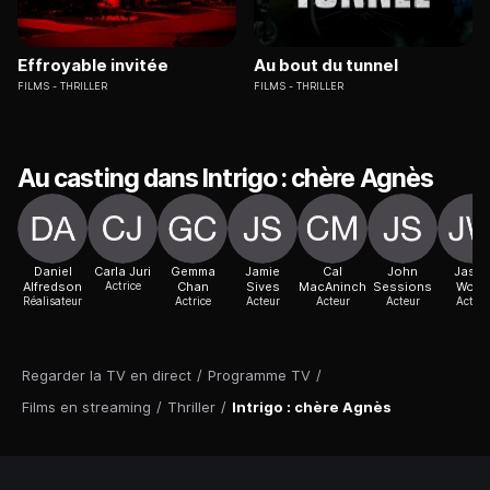
Effroyable invitée
Au bout du tunnel
FILMS
THRILLER
FILMS
THRILLER
Au casting dans Intrigo : chère Agnès
Daniel
Carla Juri
Gemma
Jamie
Cal
John
Jaso
Alfredson
Actrice
Chan
Sives
MacAninch
Sessions
Wong
Réalisateur
Actrice
Acteur
Acteur
Acteur
Acteur
Regarder la TV en direct
/
Programme TV
/
Films en streaming
/
Thriller
/
Intrigo : chère Agnès