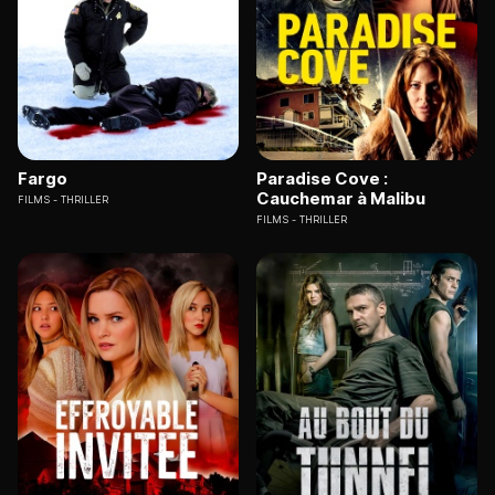
Fargo
Paradise Cove :
Cauchemar à Malibu
FILMS
THRILLER
FILMS
THRILLER