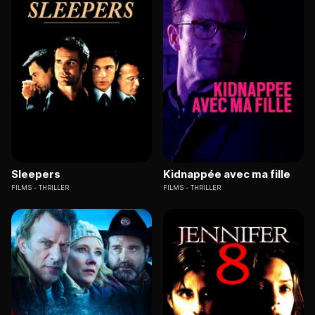
Sleepers
Kidnappée avec ma fille
FILMS
THRILLER
FILMS
THRILLER