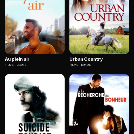
Au plein air
Urban Country
FILMS
DRAME
FILMS
DRAME