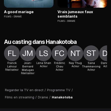
A good mariage
Vrais jumeaux faux
semblants
FILMS
DRAME
FILMS
DRAME
Au casting dans Hanakotoba
Franck
Jean-
Lena Shan
Frédéric
Nay Thug
Sana
Danny 
Lahoui
Bernard
Acteur
Chau
Acteur
Thammavong
Acteur
Réalisateur
Matugas
Acteur
Acteur
Réalisateur
Regarder la TV en direct
/
Programme TV
/
Films en streaming
/
Drame
/
Hanakotoba