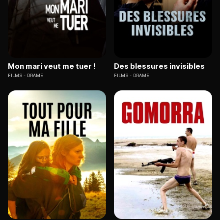
Mon mari veut me tuer !
Des blessures invisibles
FILMS
DRAME
FILMS
DRAME