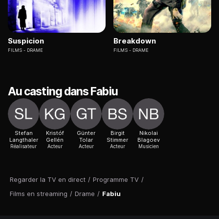
Suspicion
Breakdown
FILMS
DRAME
FILMS
DRAME
Au casting dans Fabiu
Stefan
Kristóf
Günter
Birgit
Nikolai
Langthaler
Gellén
Tolar
Stimmer
Blagoev
Réalisateur
Acteur
Acteur
Acteur
Musicien
Regarder la TV en direct
/
Programme TV
/
Films en streaming
/
Drame
/
Fabiu