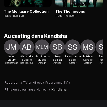
The Mortuary Collection
The Thompsons
FILMS
HORREUR
FILMS
HORREUR
Au casting dans Kandisha
Julien
Alexandre
Mathilde La
Suzy
Samarcande
Mériem
Sando
Maury
Bustillo
Musse
Bemba
Saadi
Sarolie
Funte
Réalisateur
Réalisateur
Acteur
Actrice
Acteur
Acteur
Acteur
Regarder la TV en direct
/
Programme TV
/
Films en streaming
/
Horreur
/
Kandisha