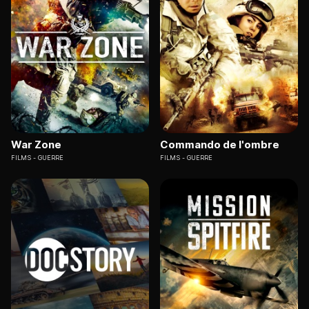
War Zone
Commando de l'ombre
FILMS
GUERRE
FILMS
GUERRE