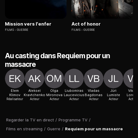
Mission vers l'enfer
Act of honor
FILMS
GUERRE
FILMS
GUERRE
Au casting dans Requiem pour un
massacre
Elem
Alekseï
Olga
Liubomiras
Vladas
Jüri
Viktor
Klimov
Kravtchenko
Mironova
Laucevicius
Bagdonas
Lumiste
Lorent
Réalisateur
Acteur
Acteur
Acteur
Acteur
Acteur
Acteur
Regarder la TV en direct
/
Programme TV
/
Films en streaming
/
Guerre
/
Requiem pour un massacre