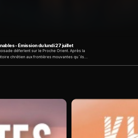
les - Émission du lundi 27 juillet
roisade déferlent sur le Proche Orient. Après la
ritoire chrétien aux frontières mouvantes qu´ils
nt devoir construire les plus grandes et les plus
. Chaque nouvelle arme déployée par les
 innovation architecturale développée par les
 et la structure de leurs châteaux. Ce fut pendant
onstruction et d´innovation qui n´a pas d
taire.Les croisés ont fait preuve d´un g