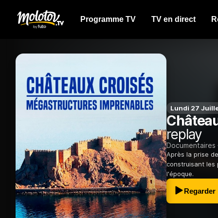
Programme TV
TV en direct
R
Lundi 27 Juill
Château
replay
Documentaires
Après la prise d
construisant les 
l'époque.
Regarder