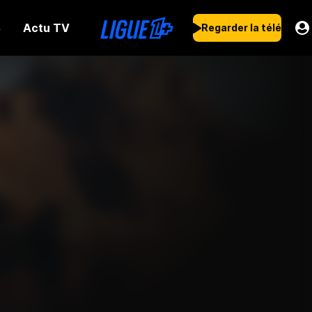
Actu TV
s
Regarder la télé