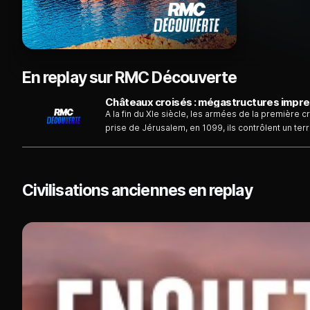
En replay sur RMC Découverte
Châteaux croisés : mégastructures imprenab
A la fin du XIe siècle, les armées de la première c
prise de Jérusalem, en 1099, ils contrôlent un ter
défendront jusqu´en 1291. Pour se protéger, ils vo
solides forteresses jamais réalisées à l´époque
musulmans sera systématiquement contrée par une
croisés, faisant considérablement évoluer la forme
Civilisations anciennes en replay
près de deux siècles de croisades une fièvre de c
´équivalent dans les annales de l´architecture mili