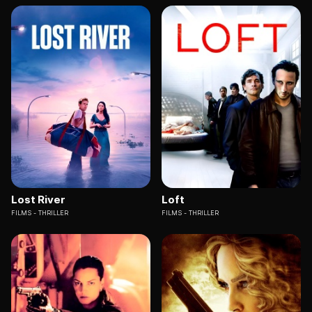
Lost River
Loft
FILMS
THRILLER
FILMS
THRILLER