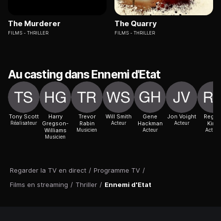
The Murderer
The Quarry
FILMS
THRILLER
FILMS
THRILLER
Au casting dans Ennemi d'Etat
Tony Scott
Harry
Trevor
Will Smith
Gene
Jon Voight
Regin
Réalisateur
Gregson-
Rabin
Acteur
Hackman
Acteur
King
Williams
Musicien
Acteur
Actric
Musicien
Regarder la TV en direct
/
Programme TV
/
Films en streaming
/
Thriller
/
Ennemi d'Etat