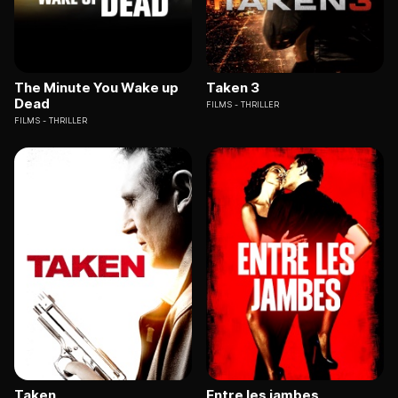
The Minute You Wake up
Taken 3
Dead
FILMS
THRILLER
FILMS
THRILLER
Taken
Entre les jambes