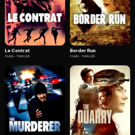
Le Contrat
Border Run
FILMS
THRILLER
FILMS
THRILLER