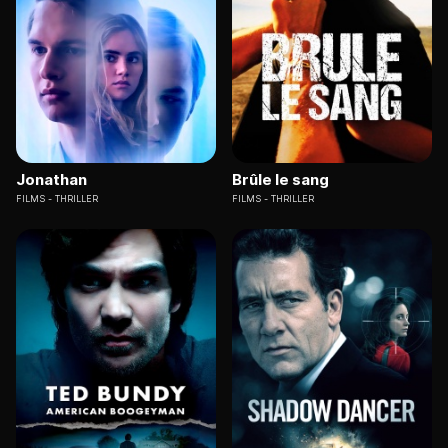
Jonathan
Brûle le sang
FILMS
THRILLER
FILMS
THRILLER