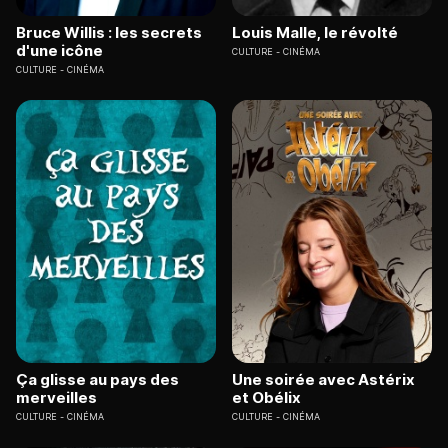
Bruce Willis : les secrets
Louis Malle, le révolté
d'une icône
CULTURE
CINÉMA
CULTURE
CINÉMA
Ça glisse au pays des
Une soirée avec Astérix
merveilles
et Obélix
CULTURE
CINÉMA
CULTURE
CINÉMA