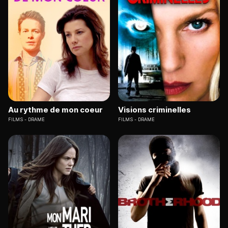
Au rythme de mon coeur
Visions criminelles
FILMS
DRAME
FILMS
DRAME