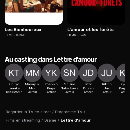
Les Bienheureux
L'amour et les forêts
FILMS
DRAME
FILMS
DRAME
Au casting dans Lettre d'amour
Kinuyo
Masayuki
Yoshiko
Shizue
Jûzô
Jûkichi
Kyôk
Tanaka
Mori
Kuga
Natsukawa
Dôsan
Uno
Kagaw
Réalisateur
Acteur
Actrice
Acteur
Acteur
Acteur
Acteur
Regarder la TV en direct
/
Programme TV
/
Films en streaming
/
Drame
/
Lettre d'amour