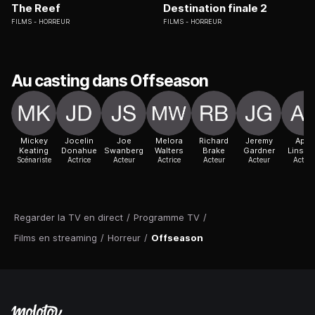
The Reef
Destination finale 2
FILMS
HORREUR
FILMS
HORREUR
Au casting dans Offseason
Mickey
Jocelin
Joe
Melora
Richard
Jeremy
April
Keating
Donahue
Swanberg
Walters
Brake
Gardner
Linsco
Scénariste
Actrice
Acteur
Actrice
Acteur
Acteur
Acteur
Regarder la TV en direct
/
Programme TV
/
Films en streaming
/
Horreur
/
Offseason