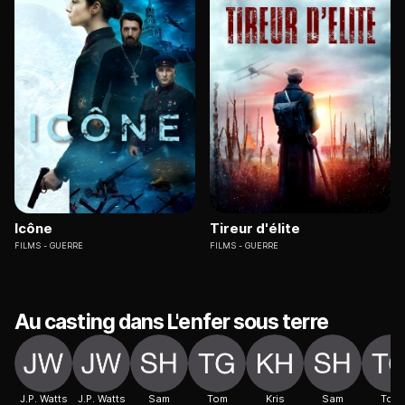
Icône
Tireur d'élite
FILMS
GUERRE
FILMS
GUERRE
Au casting dans L'enfer sous terre
J.P. Watts
J.P. Watts
Sam
Tom
Kris
Sam
Tom