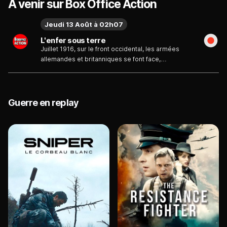
À venir sur Box Office Action
Jeudi 13 Août à 02h07
L'enfer sous terre
Juillet 1916, sur le front occidental, les armées
allemandes et britanniques se font face,
retranchées dans leurs positions. Les Britanniques
font appel à des mineurs pour creuser un tunnel
sous les positions ennemies afin d'y déposer une
quantité d'explosifs suffisante pour détruire les
Guerre en replay
tranchées.