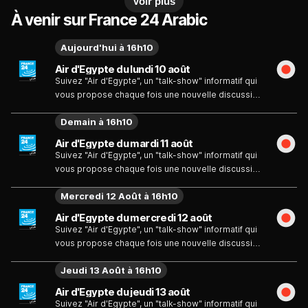
Voir plus
À venir sur France 24 Arabic
Aujourd'hui à 16h10
Air d'Egypte du lundi 10 août
Suivez "Air d'Egypte", un "talk-show" informatif qui
vous propose chaque fois une nouvelle discussion
de l'actualité sur les thèmes variés avec ses
Demain à 16h10
invités.
Air d'Egypte du mardi 11 août
Suivez "Air d'Egypte", un "talk-show" informatif qui
vous propose chaque fois une nouvelle discussion
de l'actualité sur les thèmes variés avec ses
Mercredi 12 Août à 16h10
invités.
Air d'Egypte du mercredi 12 août
Suivez "Air d'Egypte", un "talk-show" informatif qui
vous propose chaque fois une nouvelle discussion
de l'actualité sur les thèmes variés avec ses
Jeudi 13 Août à 16h10
invités.
Air d'Egypte du jeudi 13 août
Suivez "Air d'Egypte", un "talk-show" informatif qui