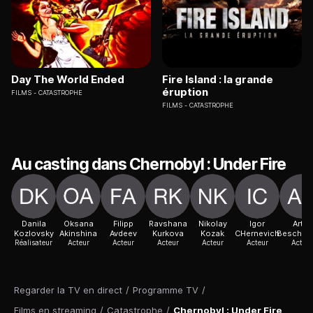
Day The World Ended
Fire Island : la grande
éruption
FILMS
CATASTROPHE
FILMS
CATASTROPHE
Au casting dans Chernobyl : Under Fire
Danila
Oksana
Filipp
Ravshana
Nikolay
Igor
Artur
Kozlovsky
Akinshina
Avdeev
Kurkova
Kozak
CHernevich
Beschas
Réalisateur
Acteur
Acteur
Acteur
Acteur
Acteur
Acteur
Regarder la TV en direct
/
Programme TV
/
Films en streaming
/
Catastrophe
/
Chernobyl : Under Fire