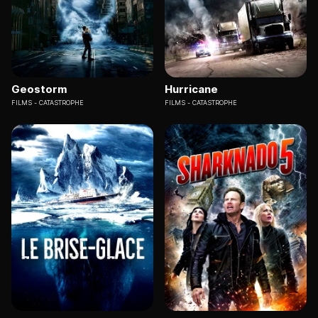
Geostorm
Hurricane
FILMS
CATASTROPHE
FILMS
CATASTROPHE