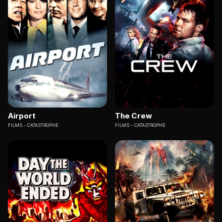
Airport
The Crew
FILMS
CATASTROPHE
FILMS
CATASTROPHE