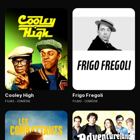
Cooley High
Frigo Fregoli
FILMS
COMÉDIE
FILMS
COMÉDIE