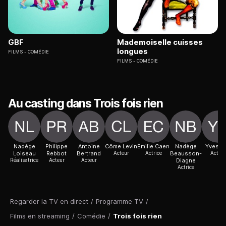
GBF
Mademoiselle cuisses
longues
FILMS
COMÉDIE
FILMS
COMÉDIE
Au casting dans Trois fois rien
Nadège
Philippe
Antoine
Côme Levin
Emilie Caen
Nadège
Yves Y
Loiseau
Rebbot
Bertrand
Acteur
Actrice
Beausson-
Acteur
Réalisatrice
Acteur
Acteur
Diagne
Actrice
Regarder la TV en direct
/
Programme TV
/
Films en streaming
/
Comédie
/
Trois fois rien