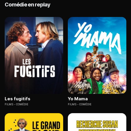
Comédie en replay
Les fugitifs
Yo Mama
FILMS
COMÉDIE
FILMS
COMÉDIE