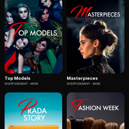
Top Models
Masterpieces
DIVERTISSEMENT
MODE
DIVERTISSEMENT
MODE