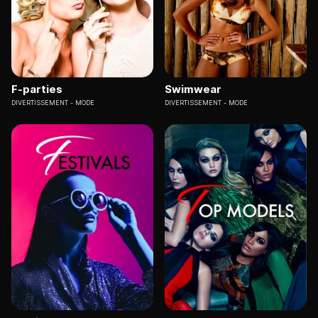
F-parties
Swimwear
DIVERTISSEMENT
MODE
DIVERTISSEMENT
MODE