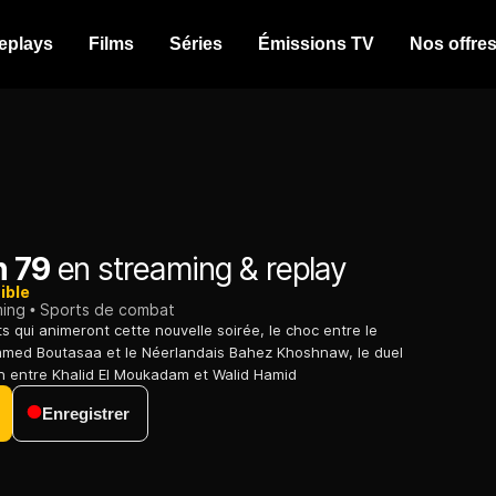
eplays
Films
Séries
Émissions TV
Nos offre
n 79
en streaming & replay
ible
ming
Sports de combat
s qui animeront cette nouvelle soirée, le choc entre le
ed Boutasaa et le Néerlandais Bahez Khoshnaw, le duel
 entre Khalid El Moukadam et Walid Hamid
Enregistrer