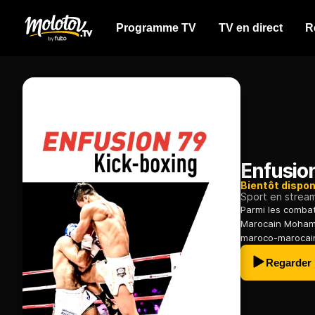
Programme TV
TV en direct
R
Enfusio
Bientôt dispon
Sport en strea
Parmi les combat
Marocain Mohamm
maroco-marocain
Regarder