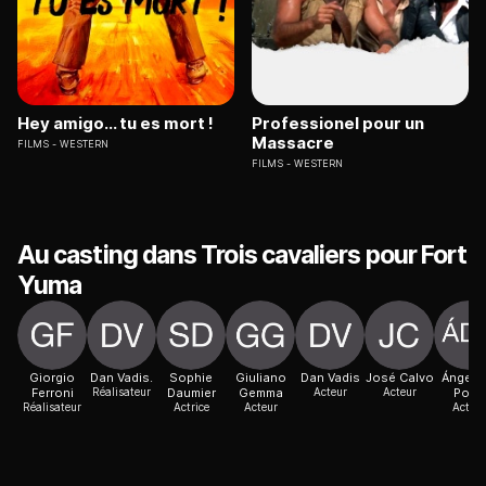
Hey amigo... tu es mort !
Professionel pour un
Massacre
FILMS
WESTERN
FILMS
WESTERN
Au casting dans Trois cavaliers pour Fort
Yuma
Giorgio
Dan Vadis.
Sophie
Giuliano
Dan Vadis
José Calvo
Ángel d
Ferroni
Réalisateur
Daumier
Gemma
Acteur
Acteur
Pozo
Réalisateur
Actrice
Acteur
Acteur