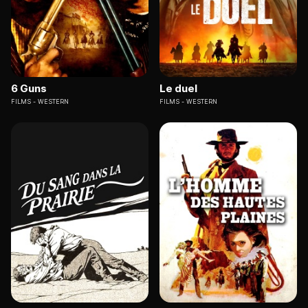
6 Guns
Le duel
FILMS
WESTERN
FILMS
WESTERN