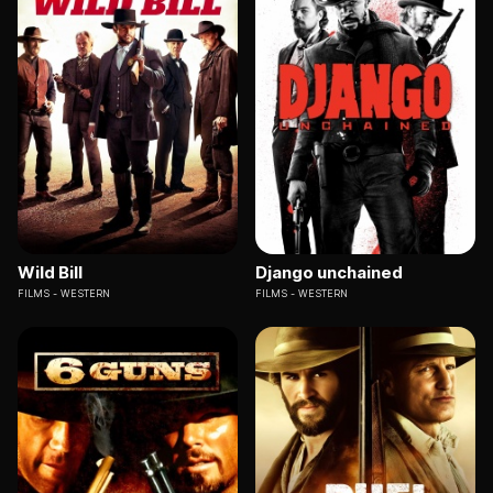
Wild Bill
Django unchained
FILMS
WESTERN
FILMS
WESTERN