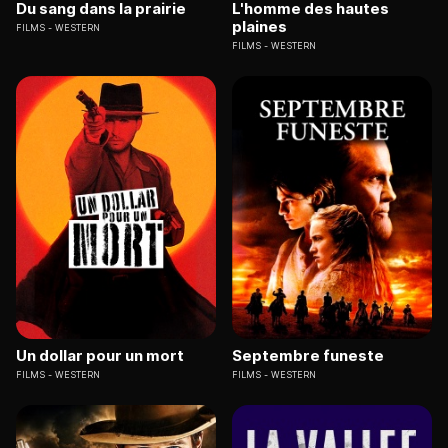
Du sang dans la prairie
L'homme des hautes
plaines
FILMS
WESTERN
FILMS
WESTERN
Un dollar pour un mort
Septembre funeste
FILMS
WESTERN
FILMS
WESTERN