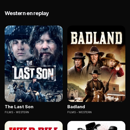
Western en replay
The Last Son
Badland
FILMS
WESTERN
FILMS
WESTERN