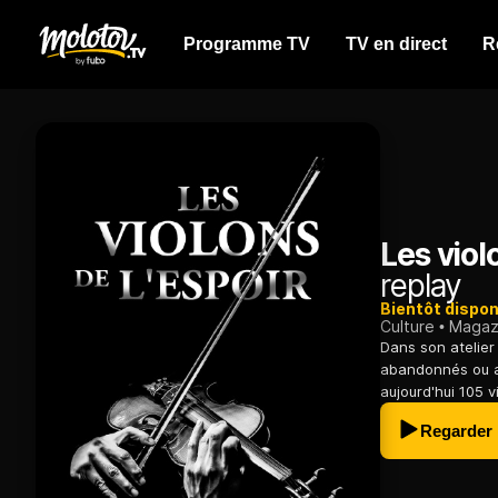
Programme TV
TV en direct
R
Les viol
replay
Bientôt dispon
Culture
Magazi
Dans son atelier
abandonnés ou ar
aujourd'hui 105 v
Regarder