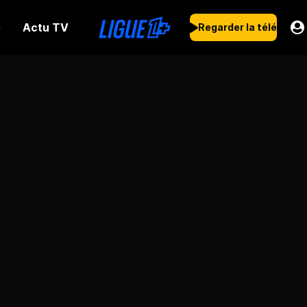
Actu TV
s
Regarder la télé