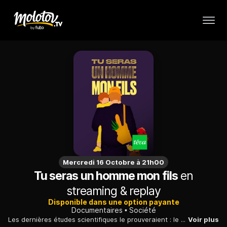
Mercredi 16 Octobre à 21h00
Tu seras un homme mon fils
en
streaming & replay
Disponible dans une option payante
Documentaires
Société
Les dernières études scientifiques le prouveraient : le chromosome Y serait appelé à disparaître. Tandis qu'un père regarde grandir son fils Sébastien, filmant en super-8 les étapes de son enfance et de son adolescence, le regardant s'identifier peu à peu aux codes sociaux de la masculinité, des hommes et des experts décortiquent la sacro-sainte virilité, la regardant sombrer.
Voir plus