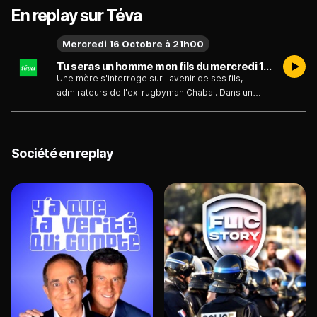
En replay sur Téva
Mercredi 16 Octobre à 21h00
Tu seras un homme mon fils du mercredi 16 octobre
Une mère s'interroge sur l'avenir de ses fils,
admirateurs de l'ex-rugbyman Chabal. Dans un
contexte social en mutation, marqué par le
féminisme et #MeToo, elle explore les défis de
l'éducation des garçons actuels. Ce film intime
soulève des questions sur la construction de la
Société en replay
masculinité moderne et l'évolution des rôles
genrés, invitant à réfléchir sur l'impact des
modèles masculins dans notre société.